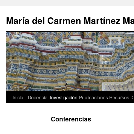
Saltar
al
María del Carmen Martínez Ma
contenido
Inicio
Docencia
Investigación
Publicaciones
Recursos
C
Conferencias